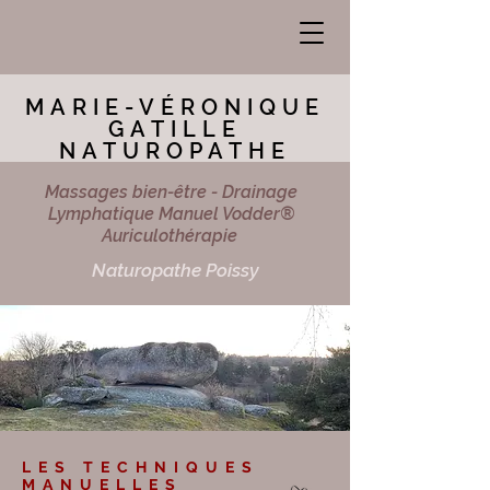
MARIE-VÉRONIQUE
GATILLE
NATUROPATHE
Massages bien-être - Drainage
Lymphatique Manuel Vodder®
Auriculothérapie
Naturopathe Poissy
LES TECHNIQUES
MANUELLES