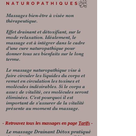
NATUROPATHIQUES
Massages bien-être à visée non
thérapeutique.
Effet drainant et détoxifiant, sur le
mode relaxation. Idéalement, le
massage est à intégrer dans le cadre
d’une cure naturopathique pour
donner tous ses bienfaits sur le long
terme.
Le massage naturopathique vise à
faire circuler les liquides du corps et
remet en circulation les toxines et
molécules indésirables. Si le corps a
assez de vitalité, ces molécules seront
éliminées. C’est pourquoi il est
important de s’assurer de la vitalité
présente au moment du massage.
- Retrouvez tous les massages en page
Tarifs
-
Le massage Drainant Détox pratiqué