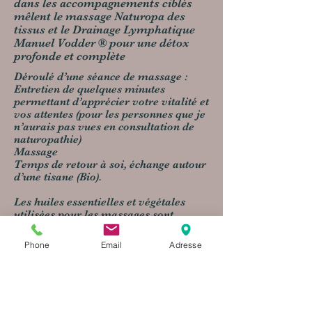
dans les accompagnements ciblés
mêlent le massage Naturopa des
tissus et le Drainage Lymphatique
Manuel Vodder ® pour une détox
profonde et complète
Déroulé d’une séance de massage :
Entretien de quelques minutes
permettant d’apprécier votre vitalité et
vos attentes (pour les personnes que je
n’aurais pas vues en consultation de
naturopathie)
Massage
Temps de retour à soi, échange autour
d’une tisane (Bio).
Les huiles essentielles et végétales
utilisées pour les massages sont
d’origine biologique.
Phone
Email
Adresse