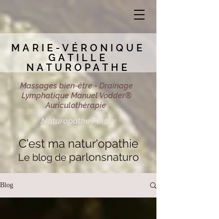
MARIE-VÉRONIQUE
GATILLE
NATUROPATHE
Massages bien-être - Drainage
Lymphatique Manuel Vodder®
Auriculothérapie
Naturopathe Poissy
C'est ma natur'opathie
parlonsnaturo
Le blog de
Blog